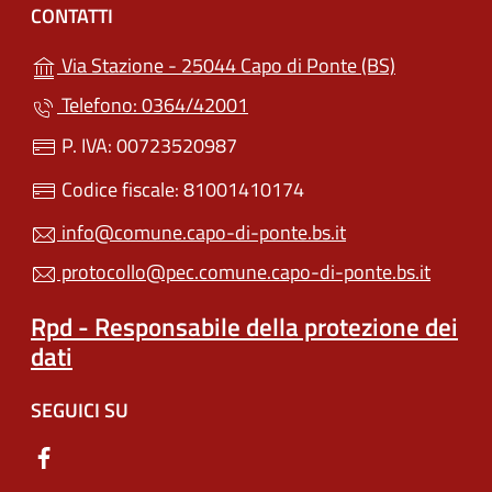
CONTATTI
(apre in un'
Via Stazione - 25044 Capo di Ponte (BS)
Telefono: 0364/42001
P. IVA: 00723520987
Codice fiscale: 81001410174
info@comune.capo-di-ponte.bs.it
protocollo@pec.comune.capo-di-ponte.bs.it
Rpd - Responsabile della protezione dei
dati
SEGUICI SU