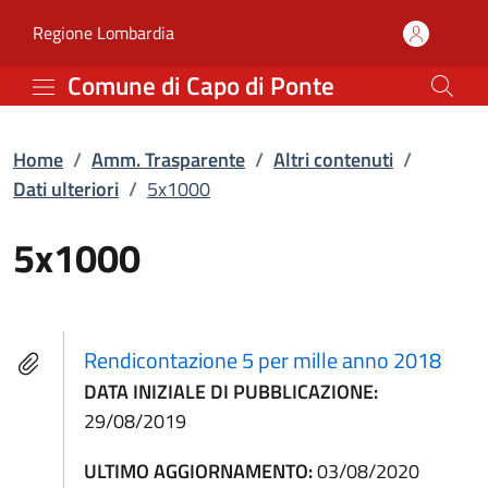
5x1000 | Dati ulteriori 
Vai al contenuto principale
(apre in un'altra scheda).
Regione Lombardia
Comune di Capo di Ponte
Home
/
Amm. Trasparente
/
Altri contenuti
/
Dati ulteriori
/
5x1000
5x1000
Rendicontazione 5 per mille anno 2018
DATA INIZIALE DI PUBBLICAZIONE:
29/08/2019
ULTIMO AGGIORNAMENTO:
03/08/2020